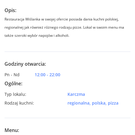
Opis:
Restauracja Wiślanka w swojej ofercie posiada dania kuchni polskiej,
regionalnej jak również różnego rodzaju pizze. Lokal w swoim menu ma
także szeroki wybór napojów i alkoholi.
Godziny otwarcia:
Pn - Nd
12:00 - 22:00
Ogólne:
Typ lokalu:
Karczma
Rodzaj kuchni:
regionalna, polska, pizza
Menu: