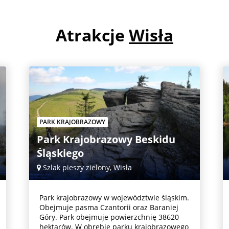
Atrakcje
Wisła
PARK KRAJOBRAZOWY
Park Krajobrazowy Beskidu
Śląskiego
Szlak pieszy zielony, Wisła
Park krajobrazowy w województwie śląskim.
Obejmuje pasma Czantorii oraz Baraniej
Góry. Park obejmuje powierzchnię 38620
hektarów. W obrębie parku krajobrazowego