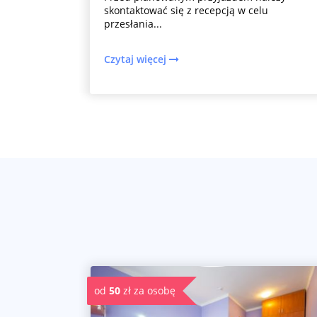
skontaktować się z recepcją w celu
przesłania...
Czytaj więcej
od
50
zł za osobę