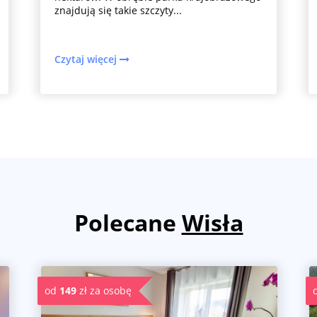
znajdują się takie szczyty...
Czytaj więcej
Polecane
Wisła
od
149
zł za osobę