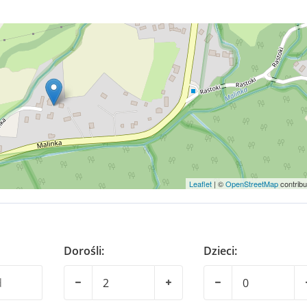
Leaflet
| ©
OpenStreetMap
contribu
Dorośli:
Dzieci: