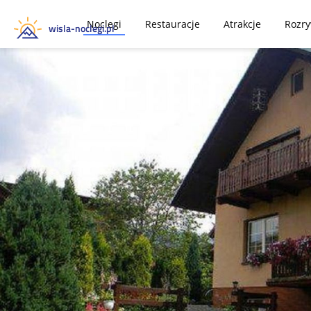
Noclegi
Restauracje
Atrakcje
Rozr
wisla-noclegi.pl