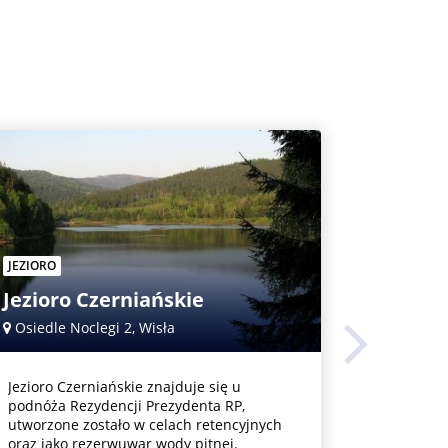
JEZIORO
REZERWA
Jezioro Czerniańskie
Czarna
Osiedle Noclegi 2, Wisła
Zamecze
Jezioro Czerniańskie znajduje się u
Czarna Wi
podnóża Rezydencji Prezydenta RP,
który łąc
utworzone zostało w celach retencyjnych
rezerwat
oraz jako rezerwuwar wody pitnej.